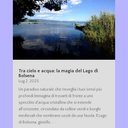
Tra cielo e acqua: la magia del Lago di
Bolsena
Lug 2, 2025
Un paradiso naturale che risveglia i tuoi sensi più
profondi Immagina di trovarti di fronte a uno
specchio d'acqua cristallina che si estende
all'orizzonte, circondato da colline verdi e borghi
medievali che sembrano usciti da una favola. Il Lago
di Bolsena, gioiello...