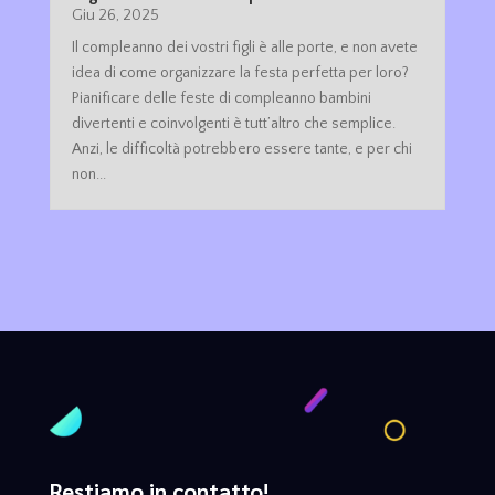
Giu 26, 2025
Il compleanno dei vostri figli è alle porte, e non avete
idea di come organizzare la festa perfetta per loro?
Pianificare delle feste di compleanno bambini
divertenti e coinvolgenti è tutt’altro che semplice.
Anzi, le difficoltà potrebbero essere tante, e per chi
non...
Restiamo in contatto!