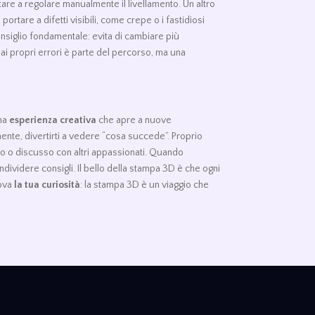
tare a regolare manualmente il livellamento. Un altro
tare a difetti visibili, come crepe o i fastidiosi
n consiglio fondamentale: evita di cambiare più
ai propri errori è parte del percorso, ma una
una
esperienza creativa
che apre a nuove
mente, divertirti a vedere “cosa succede”. Proprio
so o discusso con altri appassionati. Quando
dividere consigli. Il bello della stampa 3D è che ogni
rova
la tua curiosità
: la stampa 3D è un viaggio che