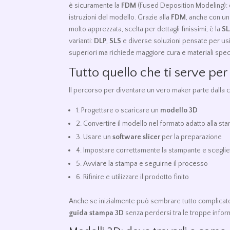
è sicuramente la
FDM
(Fused Deposition Modeling): q
istruzioni del modello. Grazie alla
FDM
, anche con un
molto apprezzata, scelta per dettagli finissimi, è la
S
varianti:
DLP
,
SLS
e diverse soluzioni pensate per usi 
superiori ma richiede maggiore cura e materiali speci
Tutto quello che ti serve pe
Il percorso per diventare un vero maker parte dalla
1. Progettare o scaricare un
modello 3D
2. Convertire il modello nel formato adatto alla st
3. Usare un
software slicer
per la preparazione
4. Impostare correttamente la stampante e sceglier
5. Avviare la stampa e seguirne il processo
6. Rifinire e utilizzare il prodotto finito
Anche se inizialmente può sembrare tutto complicato, 
guida stampa 3D
senza perdersi tra le troppe inform