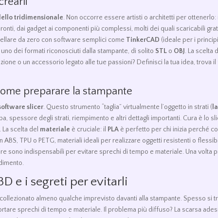
crearli
ello tridimensionale
. Non occorre essere artisti o architetti per ottenerlo
ronti, dai gadget ai componenti più complessi, molti dei quali scaricabili g
odellare da zero con software semplici come
TinkerCAD
(ideale per i princi
n uno dei formati riconosciuti dalla stampante, di solito
STL
o
OBJ
. La scelta 
ne o un accessorio legato alle tue passioni? Definisci la tua idea, trova il f
 come preparare la stampante
software slicer
. Questo strumento “taglia” virtualmente l’oggetto in strati (
l
, spessore degli strati, riempimento e altri dettagli importanti. Cura è lo s
. La scelta del
materiale
è cruciale: il
PLA
è perfetto per chi inizia perché 
on ABS, TPU o PETG, materiali ideali per realizzare oggetti resistenti o flessib
re sono indispensabili per evitare sprechi di tempo e materiale. Una volta p
edimento.
3D e i segreti per evitarli
collezionato almeno qualche imprevisto davanti alla stampante. Spesso si tratt
rtare sprechi di tempo e materiale. Il problema più diffuso? La scarsa adesio