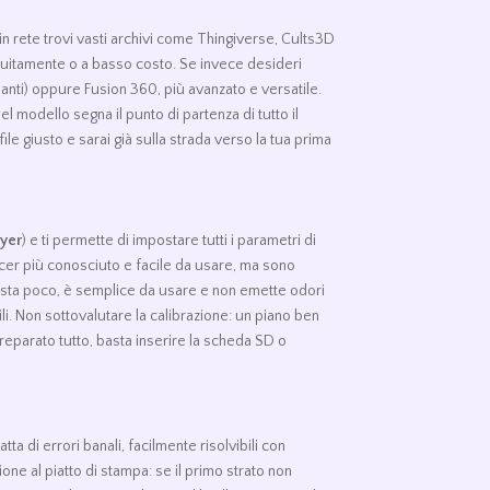
: in rete trovi vasti archivi come Thingiverse, Cults3D
ratuitamente o a basso costo. Se invece desideri
pianti) oppure Fusion 360, più avanzato e versatile.
del modello segna il punto di partenza di tutto il
ile giusto e sarai già sulla strada verso la tua prima
ayer
) e ti permette di impostare tutti i parametri di
licer più conosciuto e facile da usare, ma sono
costa poco, è semplice da usare e non emette odori
ili. Non sottovalutare la calibrazione: un piano ben
reparato tutto, basta inserire la scheda SD o
a di errori banali, facilmente risolvibili con
ne al piatto di stampa: se il primo strato non