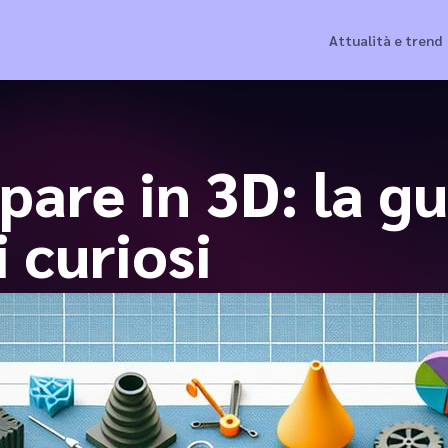
Attualità e trend
are in 3D: la gu
i curiosi