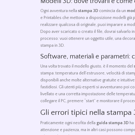
Modelli 3D: dove trovarli e come 
Ogni avventura nella
stampa 3D
comincia da un
mod
e Printables che mettono a disposizione modelli già p
realizzare qualcosa di originale, puoi imparare a m
Dopo aver scaricato o creato il file, dovrai salvarlo i
processo: vuoi ottenere un oggetto utile, una decorazio
stampa in 3D.
Software, materiali e parametri:
Una volta trovato il modello giusto, è il momento del
stampa: temperatura dell’estrusore, velocità di stampa
disponibili anche molte alternative gratuite e intuitive
fastidiosi. Gli utenti più esperti si avventurano poi c
livellato e una corretta impostazione delle temperatu
collegare il PC, premere “start” e monitorare il proc
Gli errori tipici nella stampa 
Praticamente ogni neofita della
guida stampa 3D
ha 
attenzione e pazienza, ma in altri casi possono compo