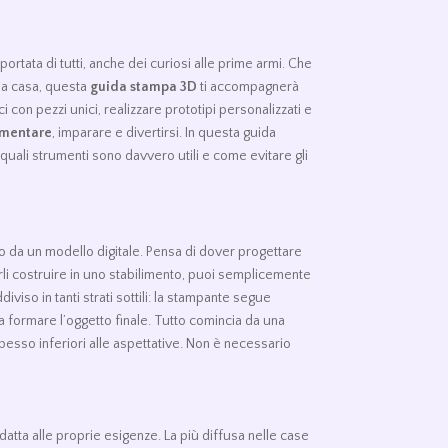
 portata di tutti, anche dei curiosi alle prime armi. Che
 la casa, questa
guida stampa 3D
ti accompagnerà
 con pezzi unici, realizzare prototipi personalizzati e
rimentare
, imparare e divertirsi. In questa guida
, quali strumenti sono davvero utili e come evitare gli
do da un modello digitale. Pensa di dover progettare
arli costruire in uno stabilimento, puoi semplicemente
diviso in tanti strati sottili: la stampante segue
no a formare l’oggetto finale. Tutto comincia da una
pesso inferiori alle aspettative. Non è necessario
atta alle proprie esigenze. La più diffusa nelle case