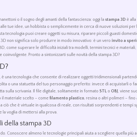
nettoni o il sogno degli amanti della fantascienza: oggi la
stampa 3D
è alla
 alle tue idee, un hobbista o semplicemente in cerca di nuove soluzioni per
a tecnologia puoi creare oggetti su misura, riparare piccoli guasti domestici
n 3D non significa solo produrre in modo innovativo: è un vero
invito a spe
D, come superare le difficoltà iniziali tra modelli, termini tecnici e materiali
 e coinvolgente. Pronto a sintonizzarti sulle novità della stampa 3D?
3D?
, è una tecnologia che consente di realizzare oggetti tridimensionali parten
lita o una statuetta del tuo personaggio preferito: invece di acquistarli o f
sulla scrivania. Il file digitale, solitamente in formato
STL
o
OBJ
, viene sud
o il materiale scelto – come
filamento plastico
, resina o altri polimeri – fi
iò che è virtuale in qualcosa di reale, con risultati sorprendenti e tempi s
 la voglia di mettersi alla prova.
li della stampa 3D
o. Conoscere almeno le tecnologie principali aiuta a scegliere quella più ad