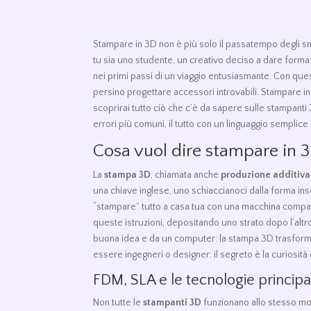
Stampare in 3D non è più solo il passatempo degli sma
tu sia uno studente, un creativo deciso a dare forma
nei primi passi di un viaggio entusiasmante. Con quest
persino progettare accessori introvabili. Stampare i
scoprirai tutto ciò che c’è da sapere sulle stampanti 3
errori più comuni, il tutto con un linguaggio semplice
Cosa vuol dire stampare in 
La
stampa 3D
, chiamata anche
produzione additiva
una chiave inglese, uno schiaccianoci dalla forma inso
“stampare” tutto a casa tua con una macchina compatta 
queste istruzioni, depositando uno strato dopo l’altr
buona idea e da un computer: la stampa 3D trasforma c
essere ingegneri o designer: il segreto è la curiosità e
FDM, SLA e le tecnologie principa
Non tutte le
stampanti 3D
funzionano allo stesso mod