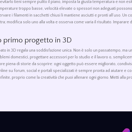
itarlo tieni sempre pulito il piano, imposta la giusta temperatura e non esi
mperature troppo basse, velocità elevate o spessori non adeguati possono por
nservare i filamenti in sacchetti chiusi li mantiene asciutti e pronti all’uso. U
; modifica solo uno alla volta e osserva come varia il risultato. Imparare d
uo primo progetto in 3D
ampato in 3D regala una soddisfazione unica. Non è solo un passatempo, ma 
oblemi domestici, progettare accessori per lo studio e il lavoro o, semplice
e piena di storie da scoprire: ogni oggetto può essere migliorato, condivi
line su forum, social e portali specializzati è sempre pronta ad aiutare e con
infinite, proprio come la creatività che puoi allenare ogni giorno. Metti alla p