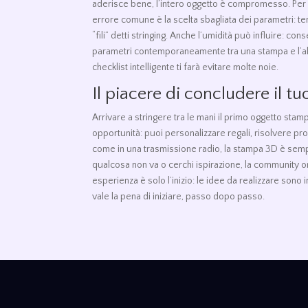
aderisce bene, l’intero oggetto è compromesso. Per ev
errore comune è la scelta sbagliata dei parametri: te
“fili” detti stringing. Anche l’umidità può influire: co
parametri contemporaneamente tra una stampa e l’altra
checklist intelligente ti farà evitare molte noie.
Il piacere di concludere il t
Arrivare a stringere tra le mani il primo oggetto st
opportunità: puoi personalizzare regali, risolvere pr
come in una trasmissione radio, la stampa 3D è sempr
qualcosa non va o cerchi ispirazione, la community on
esperienza è solo l’inizio: le idee da realizzare sono 
vale la pena di iniziare, passo dopo passo.