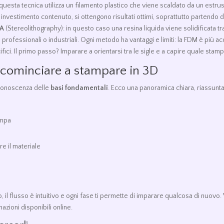
uesta tecnica utilizza un filamento plastico che viene scaldato da un estru
 investimento contenuto, si ottengono risultati ottimi, soprattutto partendo 
LA
(Stereolithography): in questo caso una resina liquida viene solidificata t
professionali o industriali. Ogni metodo ha vantaggi e limiti: la FDM è più a
fici. Il primo passo? Imparare a orientarsi tra le sigle e a capire quale sta
r cominciare a stampare in 3D
 conoscenza delle
basi fondamentali
. Ecco una panoramica chiara, riassunt
ampa
e il materiale
il flusso è intuitivo e ogni fase ti permette di imparare qualcosa di nuovo.
azioni disponibili online.