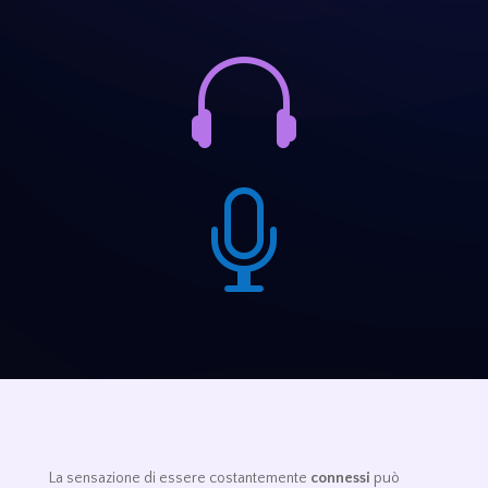


La sensazione di essere costantemente
connessi
può