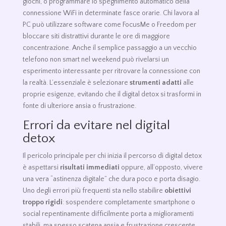
giochi, o programmare lo spegnimento automatico della
connessione WiFi in determinate fasce orarie. Chi lavora al
PC può utilizzare software come FocusMe o Freedom per
bloccare siti distrattivi durante le ore di maggiore
concentrazione. Anche il semplice passaggio a un vecchio
telefono non smart nel weekend può rivelarsi un
esperimento interessante per ritrovare la connessione con
la realtà. L’essenziale è selezionare
strumenti adatti
alle
proprie esigenze, evitando che il digital detox si trasformi in
fonte di ulteriore ansia o frustrazione.
Errori da evitare nel digital
detox
Il pericolo principale per chi inizia il percorso di digital detox
è aspettarsi
risultati immediati
oppure, all’opposto, vivere
una vera “astinenza digitale” che dura poco e porta disagio.
Uno degli errori più frequenti sta nello stabilire
obiettivi
troppo rigidi
: sospendere completamente smartphone o
social repentinamente difficilmente porta a miglioramenti
stabili, ma spesso scatena ansia e frustrazione crescente.