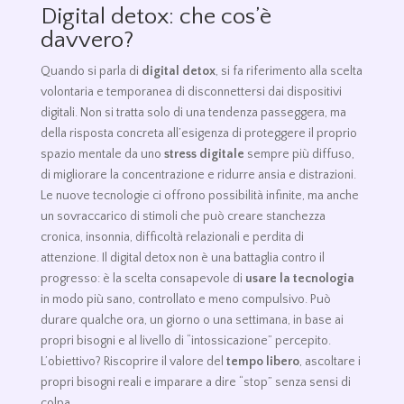
Digital detox: che cos’è
davvero?
Quando si parla di
digital detox
, si fa riferimento alla scelta
volontaria e temporanea di disconnettersi dai dispositivi
digitali. Non si tratta solo di una tendenza passeggera, ma
della risposta concreta all’esigenza di proteggere il proprio
spazio mentale da uno
stress digitale
sempre più diffuso,
di migliorare la concentrazione e ridurre ansia e distrazioni.
Le nuove tecnologie ci offrono possibilità infinite, ma anche
un sovraccarico di stimoli che può creare stanchezza
cronica, insonnia, difficoltà relazionali e perdita di
attenzione. Il digital detox non è una battaglia contro il
progresso: è la scelta consapevole di
usare la tecnologia
in modo più sano, controllato e meno compulsivo. Può
durare qualche ora, un giorno o una settimana, in base ai
propri bisogni e al livello di “intossicazione” percepito.
L’obiettivo? Riscoprire il valore del
tempo libero
, ascoltare i
propri bisogni reali e imparare a dire “stop” senza sensi di
colpa.