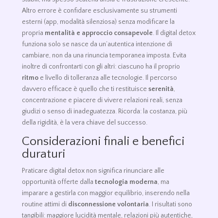
Altro errore è confidare esclusivamente su strumenti
esterni (app, modalità silenziosa) senza modificare la
propria
mentalità e approccio consapevole
. Il digital detox
funziona solo se nasce da un’autentica intenzione di
cambiare, non da una rinuncia temporanea imposta. Evita
inoltre di confrontarti con gli altri: ciascuno ha il proprio
ritmo
e livello di tolleranza alle tecnologie. Il percorso
davvero efficace è quello che ti restituisce
serenità
,
concentrazione e piacere di vivere relazioni reali, senza
giudizi o senso di inadeguatezza. Ricorda: la costanza, più
della rigidità, è la vera chiave del successo.
Considerazioni finali e benefici
duraturi
Praticare digital detox non significa rinunciare alle
opportunità offerte dalla
tecnologia moderna
, ma
imparare a gestirla con maggior equilibrio, inserendo nella
routine attimi di
disconnessione volontaria
. I risultati sono
tangibili: maggiore lucidità mentale, relazioni più autentiche,