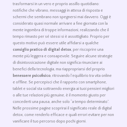
trasformarsi in un vero e proprio assillo quotidiano:
notifiche che vibrano, messaggi in attesa di risposta e
schermi che sembrano non spegnersi mai davvero. Oggi è
considerato quasi normale arrivare a fine giornata con la
mente ingombra di troppe informazioni, realizzando che il
tempo rimasto per sé stessi si è assottigliato. Proprio per
questo motivo può essere utile affidarsi a qualche
consiglio pratico di digital detox
, per riscoprire una
mente più leggera e consapevole. Seguire alcune strategie
di disintossicazione digitale non significa rinunciare ai
benefici della tecnologia, ma riappropriarsi del proprio
benessere psicofisico
, ritrovando l’equilibrio tra vita online
e offline. Se percepisci che il rapporto con smartphone,
tablet e social sta sottraendo energia ai tuoi pensieri migliori
o alle tue relazioni più genuine, è il momento giusto per
concederti una pausa, anche solo “a tempo determinato”.
Nelle prossime pagine scoprirai il significato reale di digital
detox, come renderlo efficace e quali errori evitare per non
vanificare il tuo percorso dopo pochi giorni.