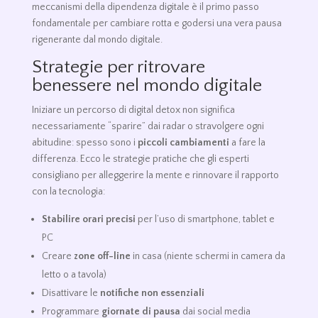
meccanismi della dipendenza digitale è il primo passo
fondamentale per cambiare rotta e godersi una vera pausa
rigenerante dal mondo digitale.
Strategie per ritrovare
benessere nel mondo digitale
Iniziare un percorso di digital detox non significa
necessariamente “sparire” dai radar o stravolgere ogni
abitudine: spesso sono i
piccoli cambiamenti
a fare la
differenza. Ecco le strategie pratiche che gli esperti
consigliano per alleggerire la mente e rinnovare il rapporto
con la tecnologia:
Stabilire orari precisi
per l’uso di smartphone, tablet e
PC
Creare
zone off-line
in casa (niente schermi in camera da
letto o a tavola)
Disattivare le
notifiche non essenziali
Programmare
giornate di pausa
dai social media