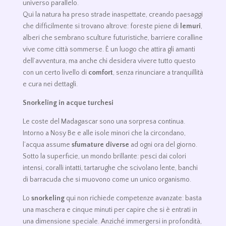
universo parallelo.
Qui la natura ha preso strade inaspettate, creando paesaggi
che difficilmente si trovano altrove: foreste piene di
lemuri
,
alberi che sembrano sculture futuristiche, barriere coralline
vive come città sommerse. È un luogo che attira gli amanti
dell’avventura, ma anche chi desidera vivere tutto questo
con un certo livello di
comfort
, senza rinunciare a tranquillità
e cura nei dettagli.
Snorkeling in acque turchesi
Le coste del Madagascar sono una sorpresa continua.
Intorno a Nosy Be e alle isole minori che la circondano,
l’acqua assume
sfumature diverse
ad ogni ora del giorno.
Sotto la superficie, un mondo brillante: pesci dai colori
intensi, coralli intatti, tartarughe che scivolano lente, banchi
di barracuda che si muovono come un unico organismo.
Lo
snorkeling
qui non richiede competenze avanzate: basta
una maschera e cinque minuti per capire che si è entrati in
una dimensione speciale. Anziché immergersi in profondità,