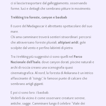
ci si lascia trasportare dal galleggiamento, osservando
forme, luci e dettagli che sembrano pitture in movimento.
Trekking tra foreste, canyon e baobab
Il cuore del Madagascar è altrettanto spettacolare del suo
mare.
Chi ama camminare troverà sentieri straordinari: percorsi
che attraversano foreste pluviali,
altipiani aridi
, gole
scolpite dal vento e perfino labirinti di pietra.
Tra i trekking più suggestivi ci sono quelli nel
Parco
Nazionale dell’Isalo
, dove canyon dorati, piscine naturali e
archi di roccia creano una scenografia quasi
cinematografica. Al nord, la foresta di Ankarana è un intrico
affascinante di “tsingy”, le famose punte di calcare che
sembrano artigli giganti.
E poi ci sono loro: i baobab.
Vederli da vicino è come osservare creature serene,
antiche, sagge. Camminare lungo il celebre “Viale dei